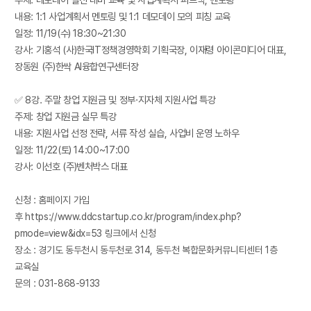
내용: 1:1 사업계획서 멘토링 및 1:1 데모데이 모의 피칭 교육
일정: 11/19(수) 18:30~21:30
강사: 기홍석 (사)한국IT정책경영학회 기획국장, 이재령 아이콘미디어 대표,
장동원 (주)한싹 AI융합연구센터장
✅ 8강. 주말 창업 지원금 및 정부·지자체 지원사업 특강
주제: 창업 지원금 실무 특강
내용: 지원사업 선정 전략, 서류 작성 실습, 사업비 운영 노하우
일정: 11/22(토) 14:00~17:00
강사: 이선호 (주)벤처박스 대표
신청 : 홈페이지 가입
후
https://www.ddcstartup.co.kr/program/index.php?
pmode=view&idx=53
링크에서 신청
장소 : 경기도 동두천시 동두천로 314, 동두천 복합문화커뮤니티센터 1층
교육실
문의 : 031-868-9133