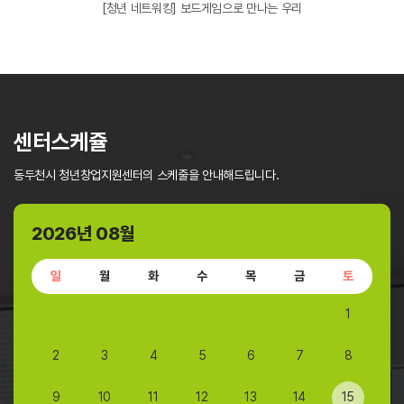
만나는 우리
[쉼의 시간] 힐링 아로마 필라테스
센터스케쥴
동두천시 청년창업지원센터의 스케줄을 안내해드립니다.
2026년 08월
일
월
화
수
목
금
토
1
2
3
4
5
6
7
8
9
10
11
12
13
14
15