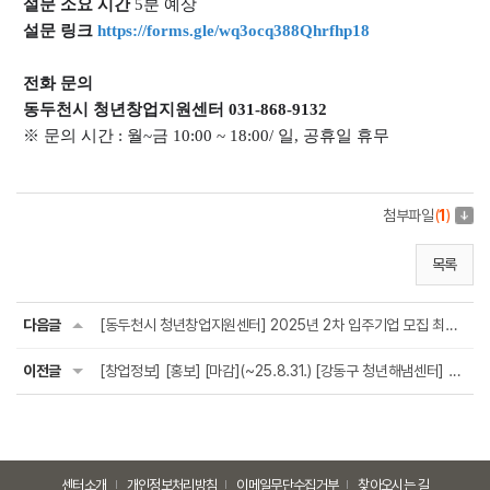
설문 소요 시간
5분 예상
설문 링크
https://forms.gle/wq3ocq388Qhrfhp18
전화 문의
동두천시 청년창업지원센터 031-868-9132
※ 문의 시간 : 월~금 10:00 ~ 18:00/ 일, 공휴일 휴무
첨부파일
(
1
)
목록
다음글
[동두천시 청년창업지원센터] 2025년 2차 입주기업 모집 최종결과 알림
이전글
[창업정보] [홍보] [마감](~25.8.31.) [강동구 청년해냄센터] 취약분야 상시 컨설팅 2025년 8...
센터소개
개인정보처리방침
이메일무단수집거부
찾아오시는 길