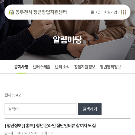
로그인
회원가입
알림마당
공지사항
센터스케줄
센터 소식
창업지원정보
청년정책정보
전체 : 342
검색하기
[청년정보][홍보] 청년 온라인 집단인터뷰 참여자 모집
관리자
2026-07-10
조회 117