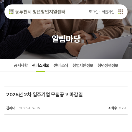
로그인
회원가입
알림마당
공지사항
센터스케줄
센터 소식
창업지원정보
청년정책정보
2025년 2차 입주기업 모집공고 마감일
관리자
2025-06-05
조회수
579